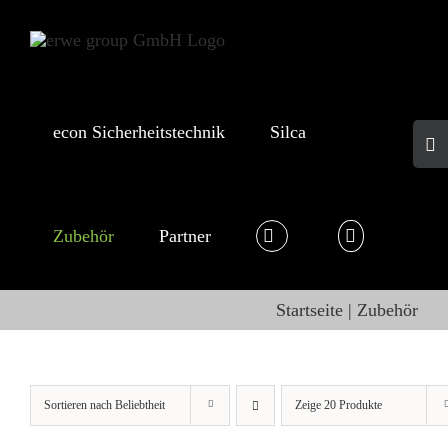
Skip
to
content
econ Sicherheitstechnik
Silca
Togg
Slid
Bar
Area
Zubehör
Partner
Startseite
Zubehör
Sortieren nach
Beliebtheit
Zeige
20 Produkte