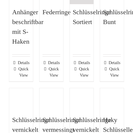
Anhänger
Federringe
Schlüsselringe
Schlüsselr
beschriftbar
Sortiert
Bunt
mit S-
Haken
Details
Details
Details
Details
Quick
Quick
Quick
Quick
View
View
View
View
Schlüsselringe
Schlüsselringe
Schlüsselringe
Haky
vernickelt
vermessingt
vernickelt
Schlüsselle