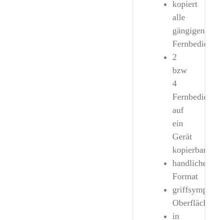
kopiert
alle
gängigen
Fernbedienu
2
bzw
4
Fernbedienu
auf
ein
Gerät
kopierbar
handliches
Format
griffsymphat
Oberfläche
in