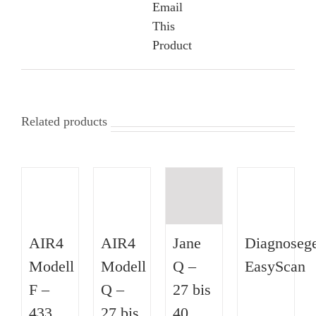
Email
This
Product
Related products
AIR4
AIR4
Jane
Diagnosege
Modell
Modell
Q –
EasyScan
F –
Q –
27 bis
433
27 bis
40