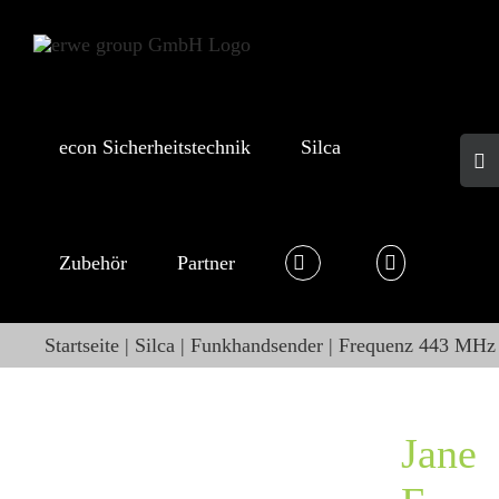
Skip
to
content
econ Sicherheitstechnik
Silca
Togg
Slid
Bar
Area
Zubehör
Partner
Startseite
Silca
Funkhandsender
Frequenz 443 MHz
Jane