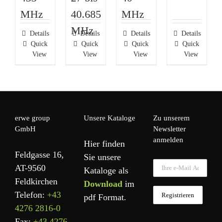
MHz
40.685
MHz
MHz
Details
Details
Details
Details
Quick
Quick
Quick
Quick
View
View
View
View
erwe group
Unsere Kataloge
Zu unserem
GmbH
Newsletter
anmelden
Hier finden
Feldgasse 16,
Sie unsere
AT-9560
Kataloge als
Feldkirchen
Download
im
Telefon:
+43
pdf Format.
4276 2816-0
Fax:
+43 4276