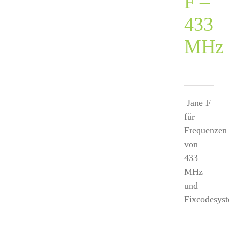
F –
433
MHz
Jane F
für
Frequenzen
von
433
MHz
und
Fixcodesys