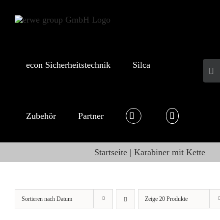
Skip
to
content
econ Sicherheitstechnik
Silca
Togg
Slid
Bar
Area
Zubehör
Partner
Startseite
Karabiner mit Kette
Sortieren nach
Datum
Zeige
20 Produkte